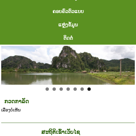
ຄອບຄົວຕົວແບບ
ແຫຼ່ງຂໍ້ມູນ
ຕິດຕໍ່
ກວດກາລັດ
ເລື່ອງບໍ່ເຫັນ
ສະຖິຕິເຂົ້າເວັບໄຊ