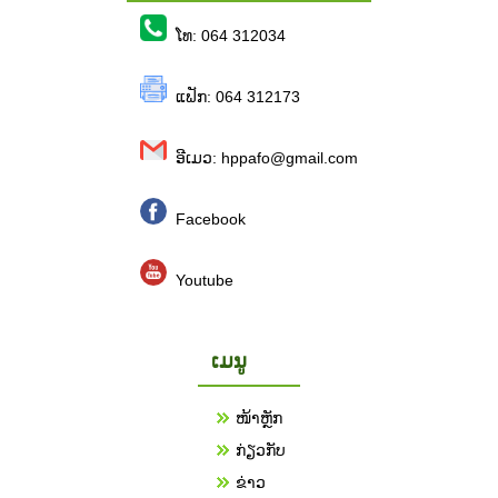
ໂທ: 064 312034
ແຟັກ: 064 312173
ອີເມວ: hppafo@gmail.com
Facebook
Youtube
ເມນູ
ໜ້າຫຼັກ
ກ່ຽວກັບ
ຂ່າວ