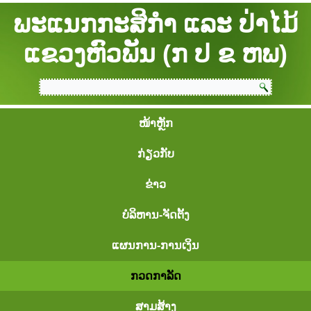
ພະແນກກະສິກຳ ແລະ ປ່າໄມ້
ແຂວງຫົວພັນ (ກ ປ ຂ ຫພ)
ໜ້າຫຼັກ
ກ່ຽວກັບ
ຂ່າວ
ບໍລິຫານ-ຈັດຕັ້ງ
ແຜນການ-ການເງິນ
ກວດກາລັດ
ສາມສ້າງ