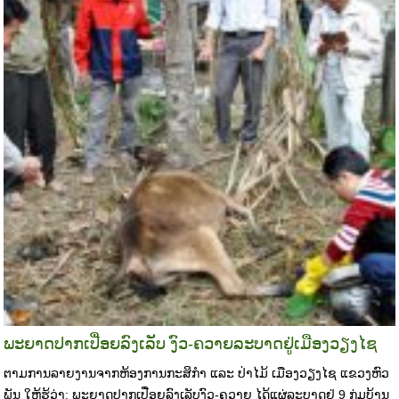
ພະຍາດປາກເປື່ອຍລົງເລັບ ງົວ-ຄວາຍລະບາດຢູ່ເມືອງວຽງໄຊ
ຕາມການລາຍງານຈາກຫ້ອງການກະສິກຳ ແລະ ປ່າໄມ້ ເມືອງວຽງໄຊ ແຂວງຫົວ
ພັນ ໃຫ້ຮູ້ວ່າ: ພະຍາດປາກເປື່ອຍລົງເລັບງົວ-ຄວາຍ ໄດ້ແຜ່ລະບາດຢູ່ 9 ກຸ່ມບ້ານ