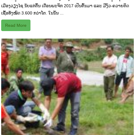
ເມືອງວຽງໄຊ ນັບແຕ່ຕົ້ນ ເດືອນພະຈິກ 2017 ເປັນຕົ້ນມາ ແລະ ມີງົວ-ຄວາຍຕິດ
ເຊື້ອທັງໝົດ 3.600 ກວ່າໂຕ. ໃນນັ້ນ ...
Read More