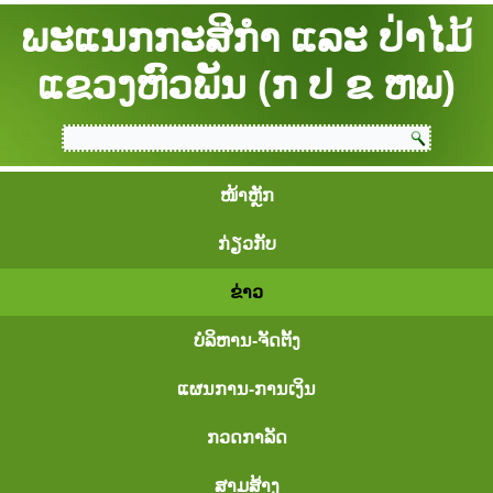
ພະແນກກະສິກຳ ແລະ ປ່າໄມ້
ແຂວງຫົວພັນ (ກ ປ ຂ ຫພ)
ໜ້າຫຼັກ
ກ່ຽວກັບ
ຂ່າວ
ບໍລິຫານ-ຈັດຕັ້ງ
ແຜນການ-ການເງິນ
ກວດກາລັດ
ສາມສ້າງ