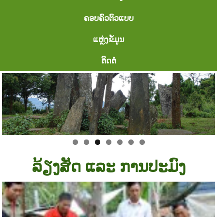
ຄອບຄົວຕົວແບບ
ແຫຼ່ງຂໍ້ມູນ
ຕິດຕໍ່
ລ້ຽງສັດ ແລະ ການປະມົງ