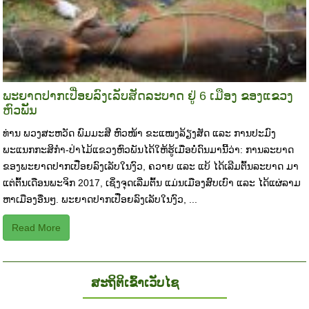
ພະຍາດປາກເປື່ອຍລົງເລັບສັດລະບາດ ຢູ່ 6 ເມືອງ ຂອງແຂວງ
ຫົວພັັນ
ທ່ານ ພວງສະຫວັດ ພົມມະສີ ຫົວໜ້າ ຂະແໜງລ້ຽງສັດ ແລະ ການປະມົງ
ພະແນກກະສິກຳ-ປ່າໄມ້ແຂວງຫົວພັນໄດ້ໃຫ້ຮູ້​​ເມື່ອບໍ່ດົນ​ມານີ້ວ່າ: ການລະບາດ
ຂອງພະຍາດປາກເປື່ອຍລົງເລັບໃນງົວ, ຄວາຍ ແລະ ແບ້ ໄດ້ເລີມຕົ້ນລະບາດ ມາ
ແຕ່ຕົ້ນເດືອນພະຈິກ 2017, ເຊິ່ງຈຸດເລີ່ມຕົ້ນ ແມ່ນເມືອງສົບເບົາ ແລະ ​ໄດ້ແຜ່ລາມ
ຫາ​ເມືອງ​ອື່ນໆ. ພະຍາດປາກເປື່ອຍລົງເລັບໃນງົວ, ...
Read More
ສະຖິຕິເຂົ້າເວັບໄຊ