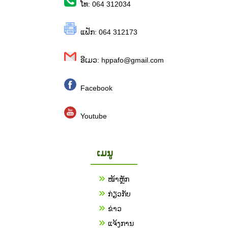
ໂທ: 064 312034
ແຟັກ: 064 312173
ອີເມວ: hppafo@gmail.com
Facebook
Youtube
ເມນູ
ໜ້າຫຼັກ
ກ່ຽວກັບ
ຂ່າວ
ແຈ້ງການ