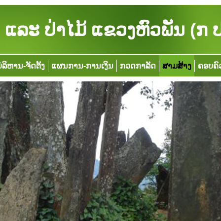
ແລະ ປ່າໄມ້ ແຂວງຫົວພັນ (ກ 
ໍລິຫານ-ຈັດຕັ້ງ
ແຜນການ-ການເງິນ
ກວດກາລັດ
ສາມສ້າງ
ຄອບຄົ