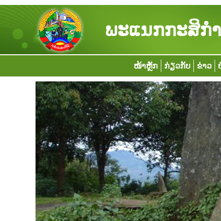
ພະແນກກະສິກຳ 
ໜ້າຫຼັກ
ກ່ຽວກັບ
ຂ່າວ
ບ