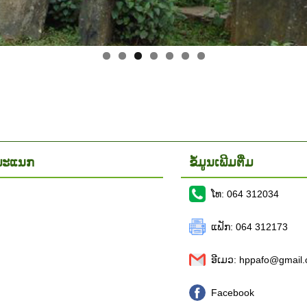
ອງພະແນກ
ຂໍ້ມູນເພີມຕື່ມ
ໂທ: 064 312034
ແຟັກ: 064 312173
ອີເມວ: hppafo@gmail
Facebook