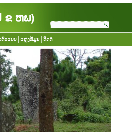
ປ ຂ ຫພ)
ວຕົວແບບ
ແຫຼ່ງຂໍ້ມູນ
ຕິດຕໍ່