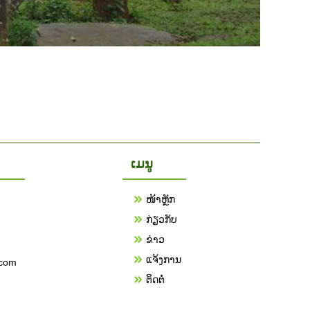
ເມນູ
ໜ້າຫຼັກ
ກ່ຽວກັບ
ຂ່າວ
ແຈ້ງການ
.com
ຕິດຕໍ່