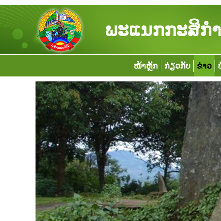
ພະແນກກະສິກຳ 
ໜ້າຫຼັກ
ກ່ຽວກັບ
ຂ່າວ
ບ