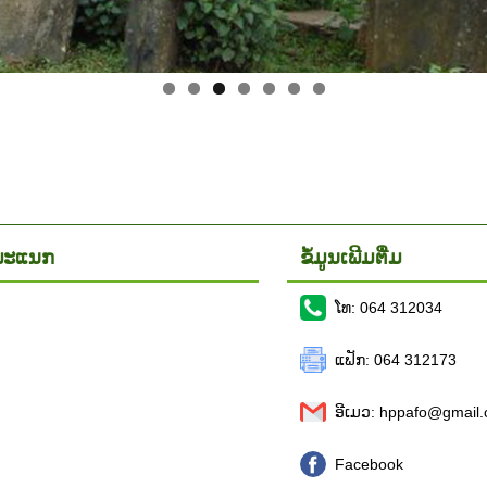
ອງພະແນກ
ຂໍ້ມູນເພີມຕື່ມ
ໂທ: 064 312034
ແຟັກ: 064 312173
ອີເມວ: hppafo@gmail
Facebook