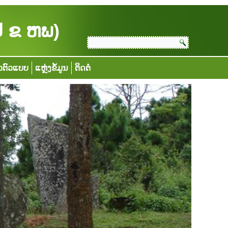
ປ ຂ ຫພ)
ວຕົວແບບ
ແຫຼ່ງຂໍ້ມູນ
ຕິດຕໍ່