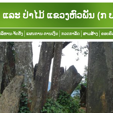
ແລະ ປ່າໄມ້ ແຂວງຫົວພັນ (ກ 
ໍລິຫານ-ຈັດຕັ້ງ
ແຜນການ-ການເງິນ
ກວດກາລັດ
ສາມສ້າງ
ຄອບຄົ