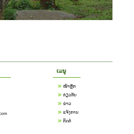
ເມນູ
ໜ້າຫຼັກ
ກ່ຽວກັບ
ຂ່າວ
ແຈ້ງການ
.com
ຕິດຕໍ່