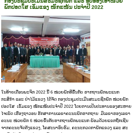
ກອງປະຊຸມປະເມີນສະມະຊີກພັກ ແລະ ຮັບຮອງເອົາໜ່ວຍ
ພັກປອດໃສ ເຂັມແຂງ ໜັກແໜ້ນ ປະຈຳປີ 2022
ໃນທ້າຍເດືອນພະຈິກ 2022 ນີ້ 6 ໜ່ວຍພັກທີຂື້ນກັບ ຮາກຖານພັກພະແນກ
ກະສິກຳ ແລະ ປ່າໄມ້ແຂວງ ໄດ້ຈັດ ກອງປະຊຸມປະເມີນສະມະຊີກພັກ ໜ່ວຍພັກ
ປອດໃສ ເຂັ້ມແຂງ ໜັກແໜ້ນປະຈຳປີ 2022 ໂດຍການເປັນປະທານຂອງສະຫາຍ
ໄຈເພັດ ເຮືອງຖາວອນ ຮັກສາການເລຂາຄະນະພັກຮາກຖານ ມີເລຂາຮອງເລຂາ
ຄະນະ ໜ່ວຍພັກ 6 ໜ່ວຍຂຶ້ນກັບຮາກຖານພັກພະແນກ ພ້ອມດ້ວຍແຂກຖືກເຊີນ
ຈາກຄະນະຈັດຕັງແຂວງ, ໂຄສະນາອົບຮົມ, ຄະນະກວດກາພັກແຂວງ ແລະ ສະ