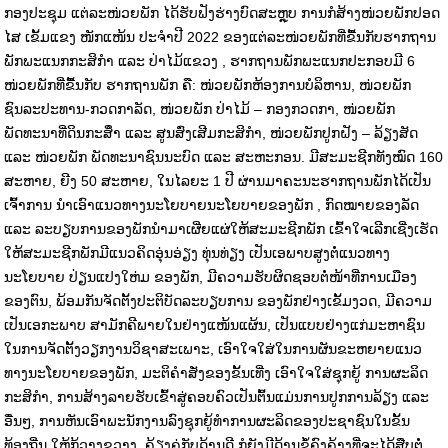
ກອງປະຊຸມ ແຕ່ລະໜ່ວຍພັກ ໄດ້ຮັບຟັງຮ່າງບົດສະຫຼຸບ ການກໍສ້າງໜ່ວຍພັກປອດ
ໄສ ເຂັ້ມແຂງ ໜັກແໜ້ນ ປະຈຳປີ 2022 ຂອງແຕ່ລະໜ່ວຍພັກທີ່ຂື້ນກັບຮາກຖານ
ພັກພະແນກກະສິກຳ ແລະ ປ່າໄມ້ແຂວງ , ຮາກຖານພັກພະແນກປະກອບມີ 6
ໜ່ວຍພັກທີ່ຂື້ນກັບ ຮາກຖານພັກ ຄື: ໜ່ວຍພັກຫ້ອງການບໍລິຫານ, ໜ່ວຍພັກ
ຊົນລະປະທານ-ກວດກາລັດ, ໜ່ວຍພັກ ປ່າໄມ້ – ກອງກວດກາ, ໜ່ວຍພັກ
ພັດທະນາທີ່ດິນກະສິຳ ແລະ ສູນສົ່ງເສີມກະສິກຳ, ໜ່ວຍພັກປູກຝັງ – ລ້ຽງສັດ
ແລະ ໜ່ວຍພັກ ພັດທະນາຊົນນະບົດ ແລະ ສະຫະກອນ. ມີສະມະຊີກທັງໝົດ 160
ສະຫາຍ, ຍີງ 50 ສະຫາຍ, ໃນໄລຍະ 1 ປີ ຜ່ານມາຄະນະຮາກຖານພັກໄດ້ເປັນ
ເຈົ້າການ ນຳເອົາແນວທາງນະໂຍບາຍນະໂຍບາຍຂອງພັກ , ກົດໝາຍຂອງລັດ
ແລະ ລະບຽບການຂອງພັກນຳມາເຜີ່ຍແຜ່ໃຫ້ສະມະຊີກພັກ ເຂົ້າໃຈເລີກເຊີ່ງເຮັດ
ໃຫ້ສະມະຊີກພັກມີແນວຄິດອຸ່ນອ່ຽງ ທຸ່ນທ່ຽງ ເປັນເອພາບສູງຕໍ່ແນວທາງ
ນະໂຍບາຍ ປ່ຽນແປງໃຫ່ມ ຂອງພັກ, ມີຄວາມຮັບຜິດຊອບຕໍ່ໜ້າທີ່ການເມືອງ
ຂອງຕົນ, ພ້ອມກັນຈັດຕັ້ງປະຕິບັດລະບຽບການ ຂອງພັກຢ່າງເຂັ້ມງວດ, ມີຄວາມ
ເປັນເອກະພາບ ສາມັກຄີພາຍໃນຢ່າງແໜ້ນແຜ້ນ, ເປັນແບບຢ່າງແກ່ມະຫາຊົນ
ໃນການຈັດຕັ້ງວຽກງານວິຊາສະເພາະ, ເອົາໃຈໃສ່ໃນການຜັນຂະຫຍາຍແນວ
ທາງນະໂຍບາຍຂອງພັກ, ມະຕິຄຳສັ່ງຂອງຂັ້ນເທີ່ງ ເອົາໃຈໃສ່ຊຸກຍູ້ ການຜະລິດ
ກະສິກຳ, ການສ້າງລາຍຮັບເຂົ້າສູ່ຄອບຄົວເປັນຕົ້ນແມ່ນການປູກການລ້ຽງ ແລະ
ອື່ນໆ, ການຫັນເອົາພະນັກງານລົງຊຸກຍູ້ທຳການຜະລິດຂອງປະຊາຊົນໃນຂັ້ນ
ທ້ອງຖີ່ນ ໃຫ້ກ້ວາງຂວາງ, ຄ້ຽງຄູ່ກັບດ້ານດີ ກໍຍັງມີດ້ານຂໍ້ຄົງຄ້າງທີ່ຈະໄດ້ສືບຕໍ່