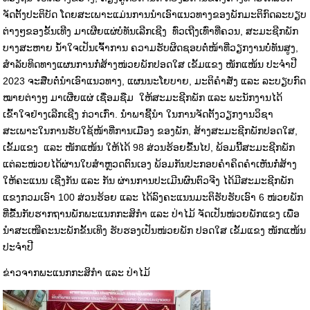
ຈັດຕັ້ງປະຕິບັດ ໂດຍສະເພາະແມ່ນການນຳເອົາແນວທາງຂອງພັກມະຕິກົດລະບຽບ
ຕ່າງໆຂອງຂັ້ນເທີງ ມາເຜີຍແຜ່ບໍທັນເລີກເຊີງ ທົ່ວເຖີງເທົ່າທີ່ຄວນ, ສະມະຊີກພັກ
ບາງສະຫາຍ ນໍ້າໃຈເປັນເຈົ້າການ ຄວາມຮັບຜິດຊອບຕໍ່ໜ້າທີ່ວຽກງານບໍ່ທັນສູງ,
ສຳລັບທິດທາງແຜນການກໍ່ສ້າງໜ່ວຍພັກປອດໃສ ເຂັ້ມແຂງ ໜັກແໜ້ນ ປະຈຳປີ
2023 ຈະສືບຕໍ່ນຳເອົາແນວທາງ, ແຜນນະໂຍບາຍ, ມະຕິຄຳສັ່ງ ແລະ ລະບຽບກົດ
ໝາຍຕ່າງໆ ມາເຜີ່ຍແຜ່ ເຊື່ອມຊືມ ໃຫ້ສະມະຊີກພັກ ແລະ ພະນັກງານໄດ້
ເຂົ້າໃຈຢ່າງເລີກເຊີງ ກ່ວາເກົ່າ. ນໍຳພາຊີ້ນຳ ໃນການຈັດຕັ້ງວຽກງານວິຊາ
ສະເພາະໃນການຮັບໃຊ້ໜ້າທີ່ການເມືອງ ຂອງພັກ, ສ້າງສະມະຊີກພັກປອດໃສ,
ເຂັ້ມແຂງ ແລະ ໜັກແໜ້ນ ໃຫ້ໄດ້ 98 ສ່ວນຮ້ອຍຂື້ນໄປ, ພ້ອມນີ້ສະມະຊີກພັກ
ແຕ່ລະໜ່ວຍໄດ້ຜ່ານໃບສຳຫຼວດຕົນເອງ ພ້ອມກັນປະກອບຄຳຄິດຄຳເຫັນກໍ່ສ້າງ
ໃຫ້ຄະແນນ ເຊີ່ງກັນ ແລະ ກັນ ຜ່ານການປະເມີນຜົນຕົວຈີງ ໄດ້ມີສະມະຊີກພັກ
ແຂງກວມເອົາ 100 ສ່ວນຮ້ອຍ ແລະ ໄດ້ລົງຄະແນນມະຕິຮັບຮັບເອົາ 6 ໜ່ວຍພັກ
ທີ່ຂື້ນກັບຮາກຖານພັກພະແນກກະສິກຳ ແລະ ປ່າໄມ້ ຈັດເປັນໜ່ວຍພັກແຂງ ເພື່ອ
ນຳສະເໜີຄະນະພັກຂັ້ນເທິງ ຮັບຮອງເປັນໜ່ວຍພັກ ປອດໃສ ເຂັ້ມແຂງ ໜັກແໜ້ນ
ປະຈຳປີ
ຂ່າວຈາກພະແນກກະສິກຳ ແລະ ປ່າໄມ້