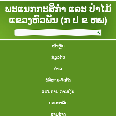
ພະແນກກະສິກຳ ແລະ ປ່າໄມ້
ແຂວງຫົວພັນ (ກ ປ ຂ ຫພ)
ໜ້າຫຼັກ
ກ່ຽວກັບ
ຂ່າວ
ບໍລິຫານ-ຈັດຕັ້ງ
ແຜນການ-ການເງິນ
ກວດກາລັດ
ສາມສ້າງ