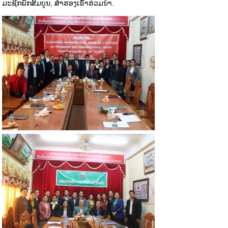
ມະຊີກພັກສົມບູນ, ສຳຮອງເຂົ້າຮ່ວມນຳ.