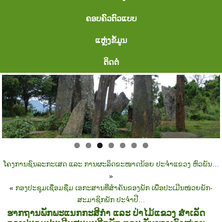
ຄອບຄົວຕົວແບບ
ແຫຼ່ງຂໍ້ມູນ
ຕິດຕໍ່
ໂຄງການຊົນລະກະເສດ ແລະ ການຜະລິດຂະໜາດນ້ອຍ ປະຈຳແຂວງ ຫົວພັນ…
»
«
ກອງປະຊຸມເຊື່ອມຊືມ ເອກະສານທີ່ສຳຄັນຂອງພັກ ເພື່ອປະເມີນໜ່ວຍພັກ-
ສະມາຊິກພັກ ປະຈຳປີ…
ຮາກຖານພັກພະແນກກະສິກຳ ແລະ ປ່າໄມ້ແຂວງ ສຳເລັດ